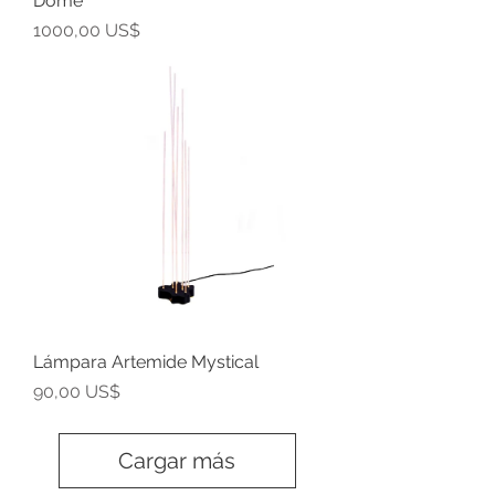
Dome
Precio
1000,00 US$
Lámpara Artemide Mystical
Precio
90,00 US$
Cargar más