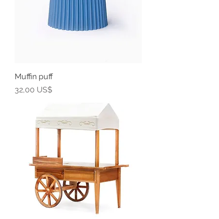
Muffin puff
Precio
32,00 US$