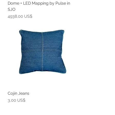
Dome + LED Mapping by Pulse in
SJO
Precio
4938,00 US$
Cojín Jeans
Precio
3,00 US$