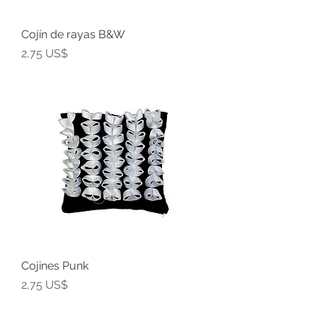
Cojín de rayas B&W
Precio
2,75 US$
Cojines Punk
Precio
2,75 US$