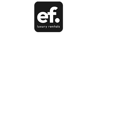
Guachipelín, Escazú, San José,
Costa Rica.
Lunes a Viernes 8 am - 5 pm.
Sábados 8 am - 11 am