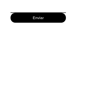
Enviar
Guachipelín, Escazú, San José,
Costa Rica.