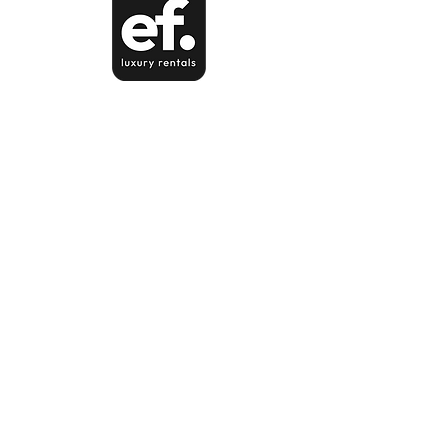
Guachipelín, Escazú, San José,
Costa Rica.
Lunes a Viernes 8 am - 5 pm.
Sábados 8 am - 11 am
info@elegantefrenesi.com