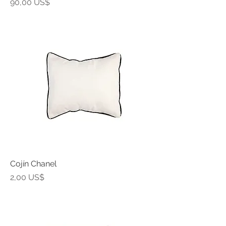
Precio
90,00 US$
Cojín Chanel
Precio
2,00 US$