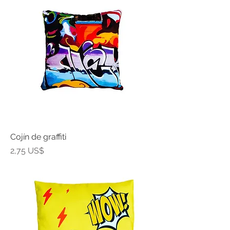
Cojín de graffiti
Precio
2,75 US$