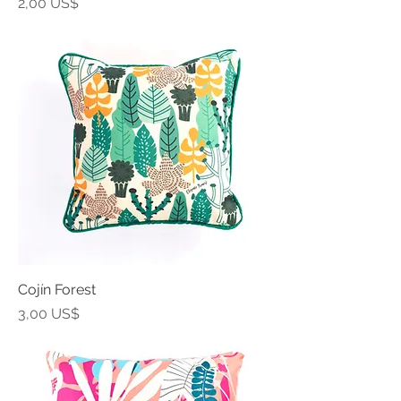
Precio
2,00 US$
Cojín Forest
Precio
3,00 US$